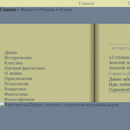
Главная
Т
Главная »
Жанры
»
Романы
»
Юмор
по текст
Драма
12 стульев
Историческое
Золотой т
Классика
Золотой т
Научная фантастика
Слово о 
О любви
Приключения
Давно заб
Психология
Иди, пойм
Романтика
Одинокий
Фантастика
Философичное