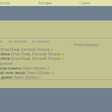
ексты
Авторы
Серии
ам
по авторам
по циклам
Остап Бендер
Илья Ильф, Евгений Петров
елёнок
Илья Ильф, Евгений Петров
елёнок
Илья Ильф, Евгений Петров
Драконе
ытая планета
Павел Шумил
ай свою звезду
Павел Шумил
 дракон
Павел Шумил