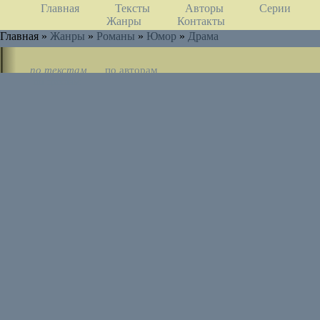
Главная
Тексты
Авторы
Серии
Жанры
Контакты
Главная »
Жанры
»
Романы
»
Юмор
»
Драма
по текстам
по авторам
по циклам