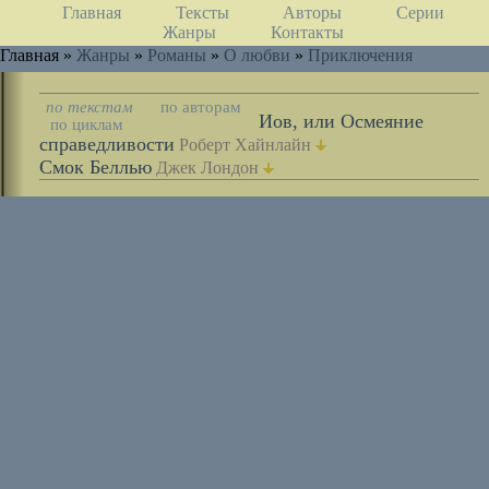
Главная
Тексты
Авторы
Серии
Жанры
Контакты
Главная »
Жанры
»
Романы
»
О любви
»
Приключения
по текстам
по авторам
Иов, или Осмеяние
по циклам
справедливости
Роберт Хайнлайн
Смок Беллью
Джек Лондон