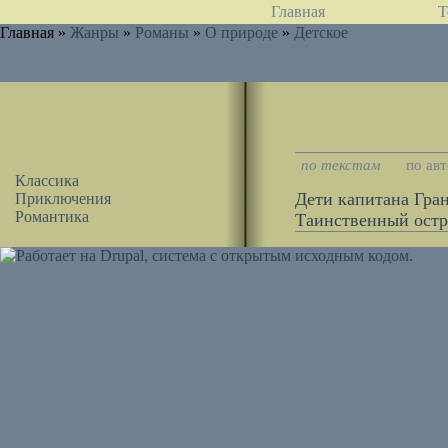
Главная
Т
Главная »
Жанры
»
Романы
»
О природе
»
Детское
по текстам
по ав
Классика
Дети капитана Гра
Приключения
Романтика
Таинственный остр