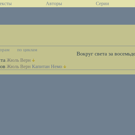
ексты
Авторы
Серии
торам
по циклам
Вокруг света за восемьд
нта
Жюль Верн
ов
Жюль Верн
Капитан Немо