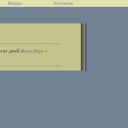
Жанры
Контакты
есят дней
Жюль Верн