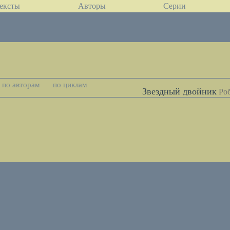
ексты
Авторы
Серии
по авторам
по циклам
Звездный двойник
Ро