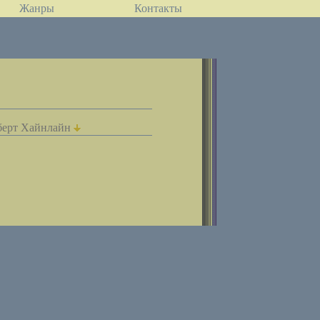
Жанры
Контакты
берт Хайнлайн