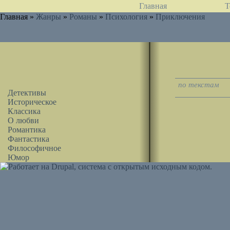
Главная
Т
Главная »
Жанры
»
Романы
»
Психология
»
Приключения
по текстам
Детективы
Историческое
Классика
О любви
Романтика
Фантастика
Философичное
Юмор