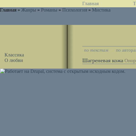
Главная
Т
Главная »
Жанры
»
Романы
»
Психология
»
Мистика
по текстам
по автор
Классика
Шагреневая кожа
О любви
Оноре