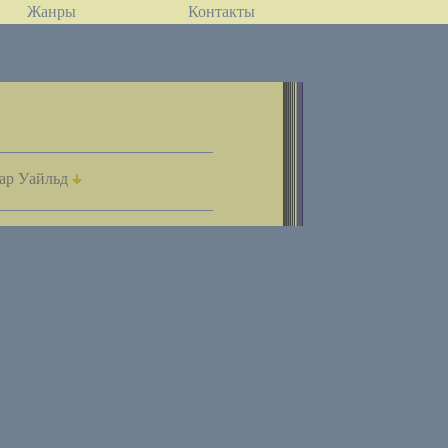
Жанры
Контакты
ар Уайльд