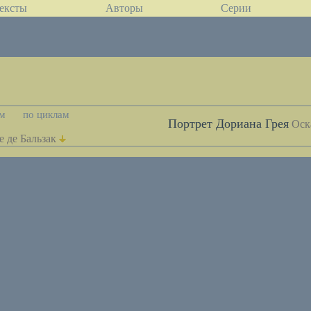
ексты
Авторы
Серии
ам
по циклам
Портрет Дориана Грея
Оск
 де Бальзак