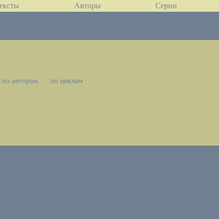
ексты
Авторы
Серии
по авторам
по циклам