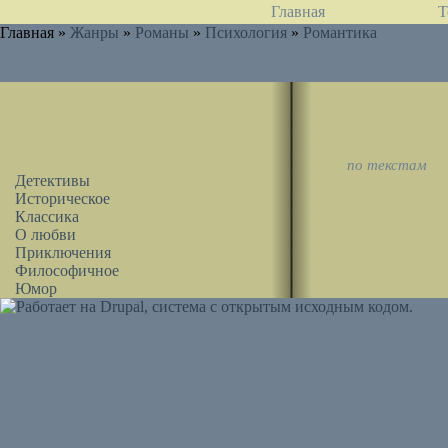
Главная
Т
Главная »
Жанры
»
Романы
»
Психология
»
Романтика
по текстам
Детективы
Историческое
Классика
О любви
Приключения
Философичное
Юмор