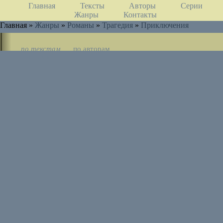
Главная
Тексты
Авторы
Серии
Жанры
Контакты
Главная »
Жанры
»
Романы
»
Трагедия
»
Приключения
по текстам
по авторам
по циклам