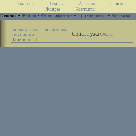
Главная
Тексты
Авторы
Серии
Жанры
Контакты
Главная »
Жанры
»
Философичное
»
Приключения
»
Рассказы
по текстам
по авторам
Соната ужа
Ольга
по циклам
Ларионова