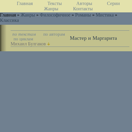
Главная
Тексты
Авторы
Серии
Жанры
Контакты
Главная »
Жанры
»
Философичное
»
Романы
»
Мистика
»
Классика
по текстам
по авторам
Мастер и Маргарита
по циклам
Михаил Булгаков