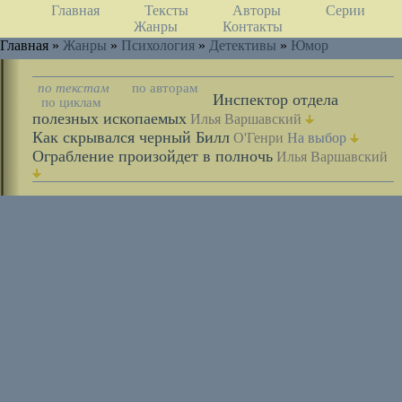
Главная
Тексты
Авторы
Серии
Жанры
Контакты
Главная »
Жанры
»
Психология
»
Детективы
»
Юмор
по текстам
по авторам
Инспектор отдела
по циклам
полезных ископаемых
Илья Варшавский
Как скрывался черный Билл
О'Генри
На выбор
Ограбление произойдет в полночь
Илья Варшавский