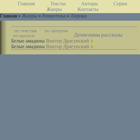
Главная
Тексты
Авторы
Серии
Жанры
Контакты
Главная »
Жанры
»
Романтика
»
Лирика
по текстам
по авторам
Денискины рассказы
по циклам
Белые амадины
Виктор Драгунский
Белые амадины
Виктор Драгунский