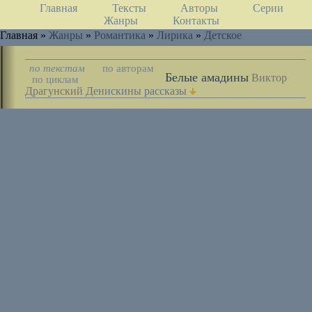
Главная
Тексты
Авторы
Серии
Жанры
Контакты
Главная »
Жанры
»
Романтика
»
Лирика
»
Детское
по текстам
по авторам
Белые амадины
Виктор
по циклам
Драгунский
Денискины рассказы