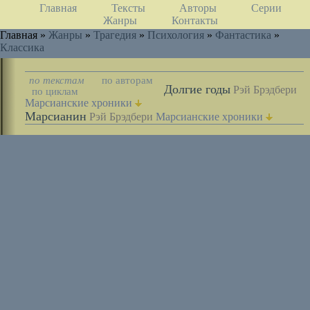
Главная
Тексты
Авторы
Серии
Жанры
Контакты
Главная »
Жанры
»
Трагедия
»
Психология
»
Фантастика
»
Классика
по текстам
по авторам
Долгие годы
Рэй Брэдбери
по циклам
Марсианские хроники
Марсианин
Рэй Брэдбери
Марсианские хроники