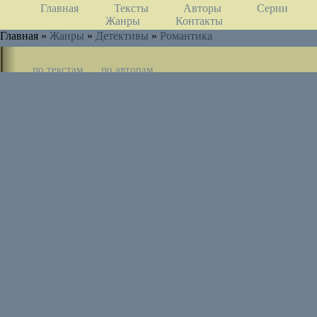
Главная
Тексты
Авторы
Серии
Жанры
Контакты
Главная »
Жанры
»
Детективы
»
Романтика
по текстам
по авторам
по циклам