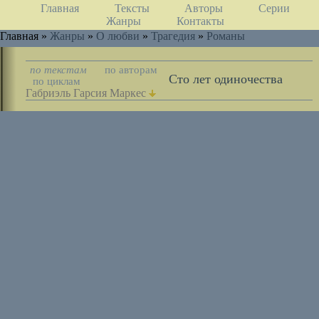
Главная
Тексты
Авторы
Серии
Жанры
Контакты
Главная »
Жанры
»
О любви
»
Трагедия
»
Романы
по текстам
по авторам
Сто лет одиночества
по циклам
Габриэль Гарсия Маркес