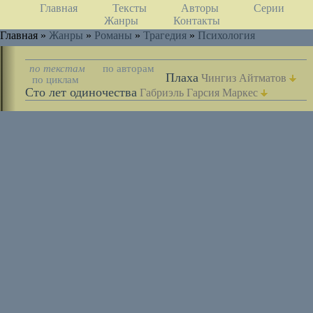
Главная
Тексты
Авторы
Серии
Жанры
Контакты
Главная »
Жанры
»
Романы
»
Трагедия
»
Психология
по текстам
по авторам
Плаха
Чингиз Айтматов
по циклам
Сто лет одиночества
Габриэль Гарсия Маркес