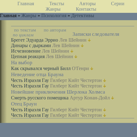
Главная
Тексты
Авторы
Серии
Жанры
Контакты
Главная »
Жанры
»
Психология
»
Детективы
по текстам
по авторам
Записки следователя
по циклам
Брегет Эдуарда Эррио
Лев Шейнин
Динары с дырками
Лев Шейнин
Исчезновение
Лев Шейнин
Цепная реакция
Лев Шейнин
На выбор
Как скрывался черный Билл
О'Генри
Неведение отца Брауна
Честь Израэля Гау
Гилберт Кийт Честертон
Честь Израэля Гау
Гилберт Кийт Честертон
Новейшие приключения Шерлока Холмса
Смерть русского помещика
Артур Конан-Дойл
Отец Браун
Честь Израэля Гау
Гилберт Кийт Честертон
Честь Израэля Гау
Гилберт Кийт Честертон